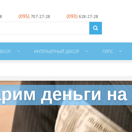
(095)
(093)
28
707-27-28
628-27-28
ЕКОР
ИНТЕРЬЕРНЫЙ ДЕКОР
ГИПС
рим деньги на
ытого освещения
Карниз для скрытого освещения
К
 KD 302
TESORI KF 705