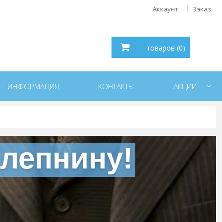
Аккаунт
Заказ
товаров (0)
ИНФОРМАЦИЯ
КОНТАКТЫ
АКЦИИ
 лепнину!
арниз для скрытого освещения
Карниз для скрытого осве
TESORI KF 701 Flex/Гибкий
TESORI KF 706Flex/Гибк