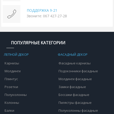
ПОДДЕРЖКА 9-21
Звоните: 067 427-27-28
ПОПУЛЯРНЫЕ КАТЕГОРИИ
ЛЕПНОЙ ДЕКОР
ФАСАДНЫЙ ДЕКОР
Карнизы
Фасадные карнизы
Молдинги
Подоконники фасадные
Плинтус
Молдинги фасадные
Розетки
Замки фасадные
Полуколонны
Боссажи фасадные
Колонны
Пилястры фасадные
Балки
Полуколонны фасадные