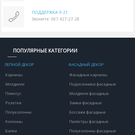
ПОДДЕРЖКА 9-21
Звоните: 067 427-27-28
ПОПУЛЯРНЫЕ КАТЕГОРИИ
ЛЕПНОЙ ДЕКОР
ФАСАДНЫЙ ДЕКОР
Карнизы
Фасадные карнизы
Молдинги
Подоконники фасадные
Плинтус
Молдинги фасадные
Розетки
Замки фасадные
Полуколонны
Боссажи фасадные
Колонны
Пилястры фасадные
Балки
Полуколонны фасадные