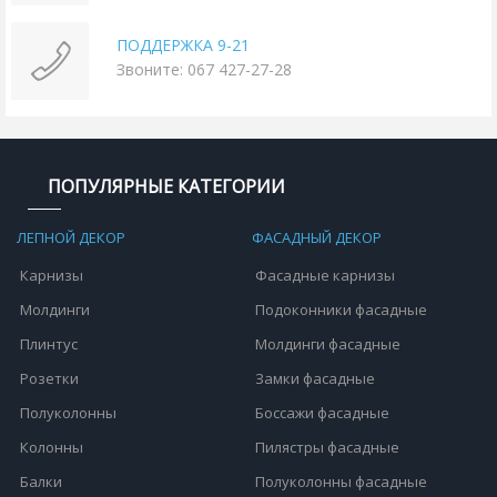
ПОДДЕРЖКА 9-21
Звоните: 067 427-27-28
ПОПУЛЯРНЫЕ КАТЕГОРИИ
ЛЕПНОЙ ДЕКОР
ФАСАДНЫЙ ДЕКОР
Карнизы
Фасадные карнизы
Молдинги
Подоконники фасадные
Плинтус
Молдинги фасадные
Розетки
Замки фасадные
Полуколонны
Боссажи фасадные
Колонны
Пилястры фасадные
Балки
Полуколонны фасадные