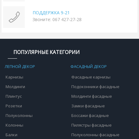
ПОДДЕРЖКА 9-21
Звоните: 067 427-27-28
ПОПУЛЯРНЫЕ КАТЕГОРИИ
ЛЕПНОЙ ДЕКОР
ФАСАДНЫЙ ДЕКОР
Карнизы
Фасадные карнизы
Молдинги
Подоконники фасадные
Плинтус
Молдинги фасадные
Розетки
Замки фасадные
Полуколонны
Боссажи фасадные
Колонны
Пилястры фасадные
Балки
Полуколонны фасадные