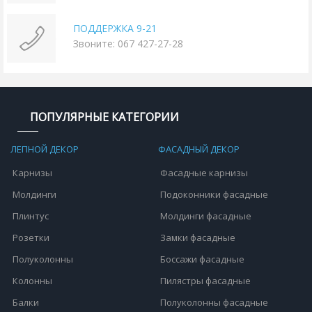
ПОДДЕРЖКА 9-21
Звоните: 067 427-27-28
ПОПУЛЯРНЫЕ КАТЕГОРИИ
ЛЕПНОЙ ДЕКОР
ФАСАДНЫЙ ДЕКОР
Карнизы
Фасадные карнизы
Молдинги
Подоконники фасадные
Плинтус
Молдинги фасадные
Розетки
Замки фасадные
Полуколонны
Боссажи фасадные
Колонны
Пилястры фасадные
Балки
Полуколонны фасадные