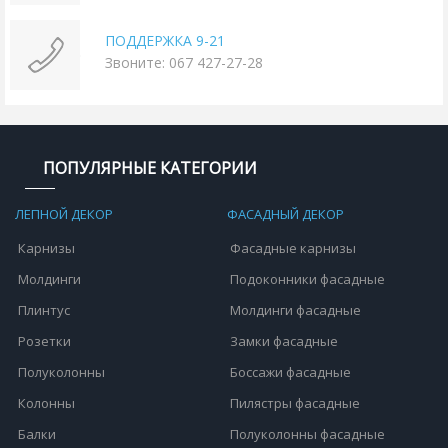
ПОДДЕРЖКА 9-21
Звоните: 067 427-27-28
ПОПУЛЯРНЫЕ КАТЕГОРИИ
ЛЕПНОЙ ДЕКОР
ФАСАДНЫЙ ДЕКОР
Карнизы
Фасадные карнизы
Молдинги
Подоконники фасадные
Плинтус
Молдинги фасадные
Розетки
Замки фасадные
Полуколонны
Боссажи фасадные
Колонны
Пилястры фасадные
Балки
Полуколонны фасадные