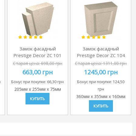
Замок фасадный
Замок фасадный
Prestige Decor ZC 101
Prestige Decor ZC 104
Старая цена:
698,00 грн
Старая цена:
1311,00 грн
663,00 грн
1245,00 грн
н
Бонус при покупке:
66,30 грн
Бонус при покупке:
124,50
205мм
x
255мм
x
75мм
грн
360мм
x
355мм
x
160мм
КУПИТЬ
КУПИТЬ