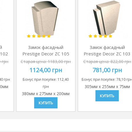
й
Замок фасадный
Замок фасадный
 102
Prestige Decor ZC 105
Prestige Decor ZC 103
0 грн
Старая цена:
1183,00 грн
Старая цена:
822,00 грн
1124,00 грн
781,00 грн
40 грн
Бонус при покупке:
112,40
Бонус при покупке:
78,10 гр
00мм
305мм
x
255мм
x
75мм
грн
380мм
x
275мм
x
200мм
КУПИТЬ
КУПИТЬ