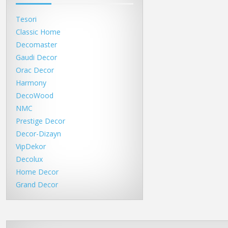
Tesori
Classic Home
Decomaster
Gaudi Decor
Orac Decor
Harmony
DecoWood
NMC
Prestige Decor
Decor-Dizayn
VipDekor
Decolux
Home Decor
Grand Decor