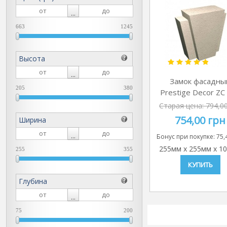
...
663
1245
Высота
...
Замок фасадны
205
380
Prestige Decor ZC
Старая цена:
794,0
754,00 грн
Ширина
...
Бонус при покупке:
75,
255мм
x
255мм
x
1
255
355
КУПИТЬ
Глубина
...
75
200