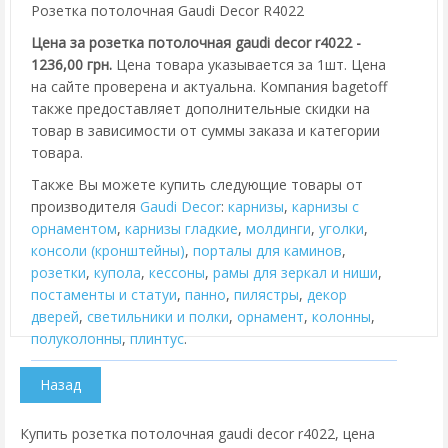
Розетка потолочная Gaudi Decor R4022
Цена за розетка потолочная gaudi decor r4022 -
1236,00 грн.
Цена товара указывается за 1шт. Цена
на сайте проверена и актуальна. Компания bagetoff
также предоставляет дополнительные скидки на
товар в зависимости от суммы заказа и категории
товара.
Также Вы можете купить следующие товары от
производителя
Gaudi Decor
:
карнизы
,
карнизы с
орнаментом
,
карнизы гладкие
,
молдинги
,
уголки
,
консоли (кронштейны)
,
порталы для каминов
,
розетки
,
купола
,
кессоны
,
рамы для зеркал и ниши
,
постаменты и статуи
,
панно
,
пилястры
,
декор
дверей
,
cветильники и полки
,
орнамент
,
колонны
,
полуколонны
,
плинтус
.
Купить розетка потолочная gaudi decor r4022, цена