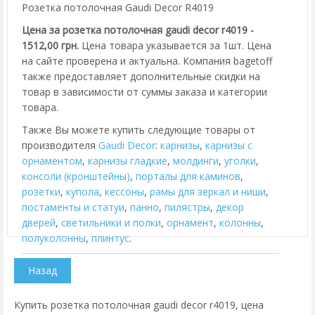
Розетка потолочная Gaudi Decor R4019
Цена за розетка потолочная gaudi decor r4019 -
1512,00 грн.
Цена товара указывается за 1шт. Цена
на сайте проверена и актуальна. Компания bagetoff
также предоставляет дополнительные скидки на
товар в зависимости от суммы заказа и категории
товара.
Также Вы можете купить следующие товары от
производителя
Gaudi Decor
:
карнизы
,
карнизы с
орнаментом
,
карнизы гладкие
,
молдинги
,
уголки
,
консоли (кронштейны)
,
порталы для каминов
,
розетки
,
купола
,
кессоны
,
рамы для зеркал и ниши
,
постаменты и статуи
,
панно
,
пилястры
,
декор
дверей
,
cветильники и полки
,
орнамент
,
колонны
,
полуколонны
,
плинтус
.
Купить розетка потолочная gaudi decor r4019, цена