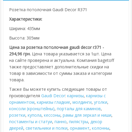
Розетка потолочная Gaudi Decor R371
Характеристики:
Ширина: 435мм
Высота: 305мм
Цена за розетка потолочная gaudi decor r371 -
294,96 грн.
Цена товара указывается за 1шт. Цена
на сайте проверена и актуальна. Компания bagetoff
также предоставляет дополнительные скидки на
товар в зависимости от суммы заказа и категории
товара.
Также Вы можете купить следующие товары от
производителя
Gaudi Decor
:
карнизы
,
карнизы с
орнаментом
,
карнизы гладкие
,
молдинги
,
уголки
,
консоли (кронштейны)
,
порталы для каминов
,
розетки
,
купола
,
кессоны
,
рамы для зеркал и ниши
,
постаменты и статуи
,
панно
,
пилястры
,
декор
дверей
,
cветильники и полки
,
орнамент
,
колонны
,