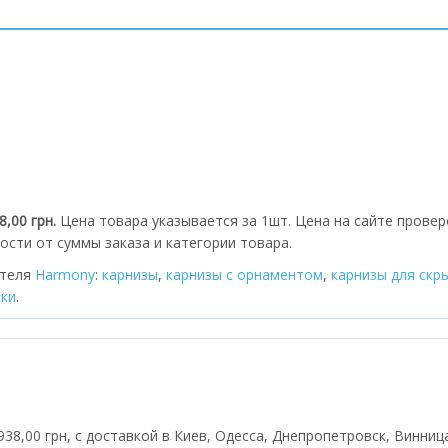
8,00 грн.
Цена товара указывается за 1шт. Цена на сайте провер
ости от суммы заказа и категории товара.
ителя
Harmony
:
карнизы
,
карнизы с орнаментом
,
карнизы для скр
тки
.
938,00 грн, с доставкой в Киев, Одесса, Днепропетровск, Винница