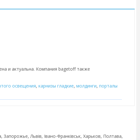
ена и актуальна. Компания bagetoff также
ытого освещения
,
карнизы гладкие
,
молдинги
,
порталы
, Запорожье, Львів, Івано-Франківськ, Харьков, Полтава,