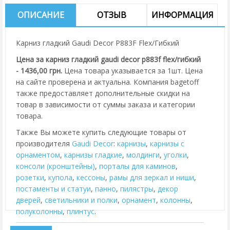
ОПИСАНИЕ
ОТЗЫВ
ИНФОРМАЦИЯ
Карниз гладкий Gaudi Decor P883F Flex/Гибкий
Цена за карниз гладкий gaudi decor p883f flex/гибкий
- 1436,00 грн.
Цена товара указывается за 1шт. Цена
на сайте проверена и актуальна. Компания bagetoff
также предоставляет дополнительные скидки на
товар в зависимости от суммы заказа и категории
товара.
Также Вы можете купить следующие товары от
производителя
Gaudi Decor
:
карнизы
,
карнизы с
орнаментом
,
карнизы гладкие
,
молдинги
,
уголки
,
консоли (кронштейны)
,
порталы для каминов
,
розетки
,
купола
,
кессоны
,
рамы для зеркал и ниши
,
постаменты и статуи
,
панно
,
пилястры
,
декор
дверей
,
cветильники и полки
,
орнамент
,
колонны
,
полуколонны
,
плинтус
.