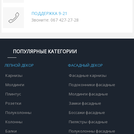
ПОДДЕРЖКА 9-21
Звоните: 067 427-27-28
ПОПУЛЯРНЫЕ КАТЕГОРИИ
ЛЕПНОЙ ДЕКОР
ФАСАДНЫЙ ДЕКОР
Карнизы
Фасадные карнизы
Молдинги
Подоконники фасадные
Плинтус
Молдинги фасадные
Розетки
Замки фасадные
Полуколонны
Боссажи фасадные
Колонны
Пилястры фасадные
Балки
Полуколонны фасадные