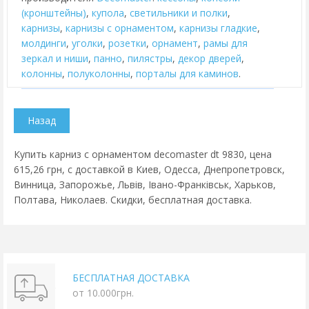
(кронштейны)
,
купола
,
cветильники и полки
,
карнизы
,
карнизы с орнаментом
,
карнизы гладкие
,
молдинги
,
уголки
,
розетки
,
орнамент
,
рамы для
зеркал и ниши
,
панно
,
пилястры
,
декор дверей
,
колонны
,
полуколонны
,
порталы для каминов
.
Купить карниз с орнаментом decomaster dt 9830, цена
615,26 грн, с доставкой в Киев, Одесса, Днепропетровск,
Винница, Запорожье, Львів, Івано-Франківськ, Харьков,
Полтава, Николаев. Скидки, бесплатная доставка.
БЕСПЛАТНАЯ ДОСТАВКА
от 10.000грн.