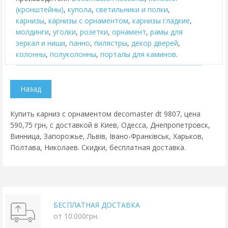
(кронштейны)
,
купола
,
cветильники и полки
,
карнизы
,
карнизы с орнаментом
,
карнизы гладкие
,
молдинги
,
уголки
,
розетки
,
орнамент
,
рамы для
зеркал и ниши
,
панно
,
пилястры
,
декор дверей
,
колонны
,
полуколонны
,
порталы для каминов
.
Купить карниз с орнаментом decomaster dt 9807, цена
590,75 грн, с доставкой в Киев, Одесса, Днепропетровск,
Винница, Запорожье, Львів, Івано-Франківськ, Харьков,
Полтава, Николаев. Скидки, бесплатная доставка.
БЕСПЛАТНАЯ ДОСТАВКА
от 10.000грн.