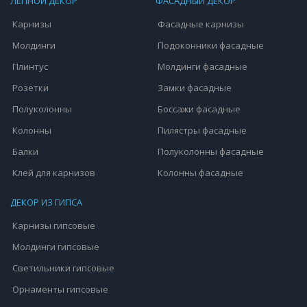
ЛЕПНОЙ ДЕКОР
ФАСАДНЫЙ ДЕКОР
Карнизы
Фасадные карнизы
Молдинги
Подоконники фасадные
Плинтус
Молдинги фасадные
Розетки
Замки фасадные
Полуколонны
Боссажи фасадные
Колонны
Пилястры фасадные
Балки
Полуколонны фасадные
Клей для карнизов
Колонны фасадные
ДЕКОР ИЗ ГИПСА
Карнизы гипсовые
Молдинги гипсовые
Светильники гипсовые
Орнаменты гипсовые