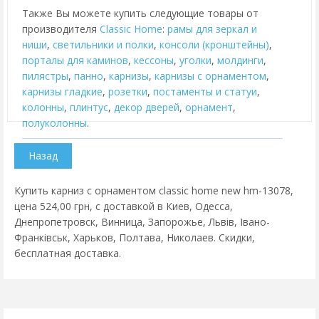
Также Вы можете купить следующие товары от
производителя
Classic Home
:
рамы для зеркал и
ниши
,
cветильники и полки
,
консоли (кронштейны)
,
порталы для каминов
,
кессоны
,
уголки
,
молдинги
,
пилястры
,
панно
,
карнизы
,
карнизы с орнаментом
,
карнизы гладкие
,
розетки
,
постаменты и статуи
,
колонны
,
плинтус
,
декор дверей
,
орнамент
,
полуколонны
.
Купить карниз с орнаментом classic home new hm-13078,
цена 524,00 грн, с доставкой в Киев, Одесса,
Днепропетровск, Винница, Запорожье, Львів, Івано-
Франківськ, Харьков, Полтава, Николаев. Скидки,
бесплатная доставка.