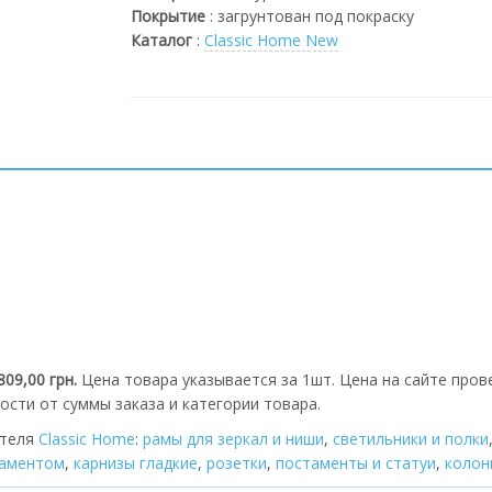
Покрытие
:
загрунтован под покраску
Каталог
:
Classic Home New
809,00 грн.
Цена товара указывается за 1шт. Цена на сайте пров
ости от суммы заказа и категории товара.
ителя
Classic Home
:
рамы для зеркал и ниши
,
cветильники и полки
наментом
,
карнизы гладкие
,
розетки
,
постаменты и статуи
,
колон