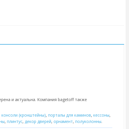
ерена и актуальна. Компания bagetoff также
,
консоли (кронштейны)
,
порталы для каминов
,
кессоны
,
ны
,
плинтус
,
декор дверей
,
орнамент
,
полуколонны
.