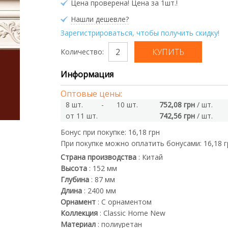
Цена проверена! Цена за 1шт.!
Нашли дешевле?
Зарегистрироваться, чтобы получить скидку!
Количество:
Информация
Оптовые цены:
8 шт.
-
10 шт.
752,08 грн
/ шт.
от 11 шт.
742,56 грн
/ шт.
Бонус при покупке:
16,18 грн
При покупке можно оплатить бонусами:
16,18 
Страна производства
:
Китай
Высота
:
152
мм
Глубина
:
87
мм
Длина
:
2400
мм
Орнамент
:
С орнаментом
Коллекция
:
Classic Home New
Материал
:
полиуретан