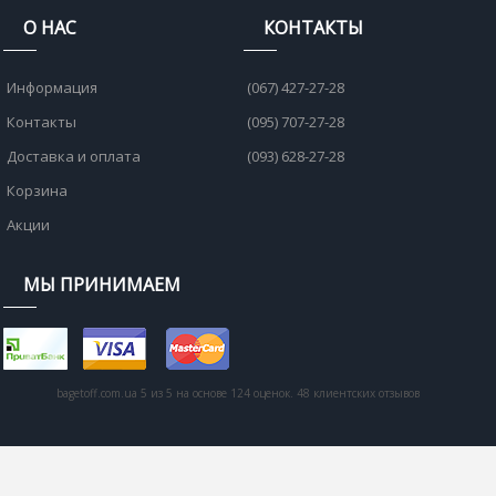
О НАС
КОНТАКТЫ
Информация
(067) 427-27-28
Контакты
(095) 707-27-28
Доставка и оплата
(093) 628-27-28
Корзина
Акции
МЫ ПРИНИМАЕМ
bagetoff.com.ua
5
из
5
на основе
124
оценок.
48
клиентских отзывов