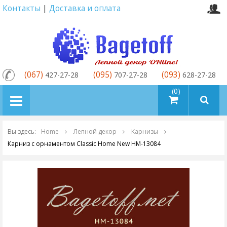
Контакты
|
Доставка и оплата
(067)
(095)
(093)
427-27-28
707-27-28
628-27-28
товаров (0)
Вы здесь:
Home
Лепной декор
Карнизы
Карниз с орнаментом Classic Home New HM-13084