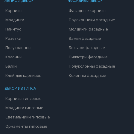
ЛЕПНОЙ ДЕКОР
ФАСАДНЫЙ ДЕКОР
Карнизы
Фасадные карнизы
Молдинги
Подоконники фасадные
Плинтус
Молдинги фасадные
Розетки
Замки фасадные
Полуколонны
Боссажи фасадные
Колонны
Пилястры фасадные
Балки
Полуколонны фасадные
Клей для карнизов
Колонны фасадные
ДЕКОР ИЗ ГИПСА
Карнизы гипсовые
Молдинги гипсовые
Светильники гипсовые
Орнаменты гипсовые