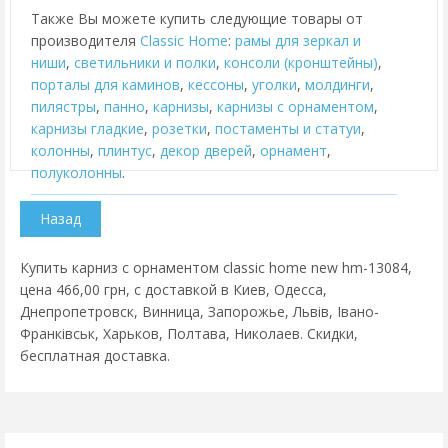
Также Вы можете купить следующие товары от
производителя
Classic Home
:
рамы для зеркал и
ниши
,
cветильники и полки
,
консоли (кронштейны)
,
порталы для каминов
,
кессоны
,
уголки
,
молдинги
,
пилястры
,
панно
,
карнизы
,
карнизы с орнаментом
,
карнизы гладкие
,
розетки
,
постаменты и статуи
,
колонны
,
плинтус
,
декор дверей
,
орнамент
,
полуколонны
.
Купить карниз с орнаментом classic home new hm-13084,
цена 466,00 грн, с доставкой в Киев, Одесса,
Днепропетровск, Винница, Запорожье, Львів, Івано-
Франківськ, Харьков, Полтава, Николаев. Скидки,
бесплатная доставка.