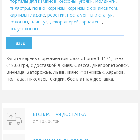
порталы для каминов
,
кессоны
,
уголки
,
молдинги
,
пилястры
,
панно
,
карнизы
,
карнизы с орнаментом
,
карнизы гладкие
,
розетки
,
постаменты и статуи
,
колонны
,
плинтус
,
декор дверей
,
орнамент
,
полуколонны
.
Купить карниз с орнаментом classic home 1-1121, цена
618,00 грн, с доставкой в Киев, Одесса, Днепропетровск,
Винница, Запорожье, Львів, Івано-Франківськ, Харьков,
Полтава, Николаев. Скидки, бесплатная доставка.
БЕСПЛАТНАЯ ДОСТАВКА
от 10.000грн.