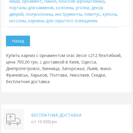
ниши
,
орнамент
,
панно
,
консоли (кронштейны)
,
порталы для каминов
,
колонны
,
уголки
,
декор
дверей
,
полуколонны
,
инструменты
,
плинтус
,
купола
,
кессоны
,
карнизы для скрытого освещения
.
Купить карниз с орнаментом orac decor c212 flex/гибкий,
цена 700,00 грн, с доставкой в Киев, Одесса,
Днепропетровск, Винница, Запорожье, Львів, Івано-
Франківськ, Харьков, Полтава, Николаев. Скидки,
бесплатная доставка.
БЕСПЛАТНАЯ ДОСТАВКА
от 10.000грн.