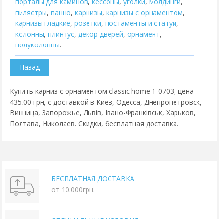
порталы для каминов
,
кессоны
,
уголки
,
молдинги
,
пилястры
,
панно
,
карнизы
,
карнизы с орнаментом
,
карнизы гладкие
,
розетки
,
постаменты и статуи
,
колонны
,
плинтус
,
декор дверей
,
орнамент
,
полуколонны
.
Купить карниз с орнаментом classic home 1-0703, цена
435,00 грн, с доставкой в Киев, Одесса, Днепропетровск,
Винница, Запорожье, Львів, Івано-Франківськ, Харьков,
Полтава, Николаев. Скидки, бесплатная доставка.
БЕСПЛАТНАЯ ДОСТАВКА
от 10.000грн.