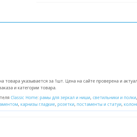
а товара указывается за 1шт. Цена на сайте проверена и актуа
аказа и категории товара.
ителя
Classic Home
:
рамы для зеркал и ниши
,
cветильники и полки
наментом
,
карнизы гладкие
,
розетки
,
постаменты и статуи
,
колон