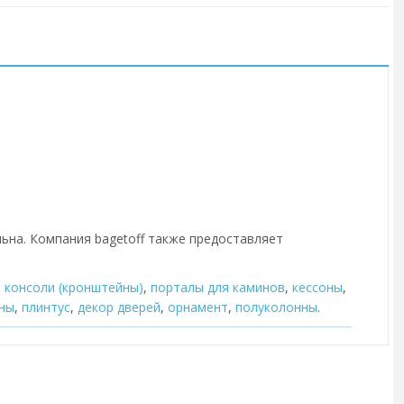
льна. Компания bagetoff также предоставляет
,
консоли (кронштейны)
,
порталы для каминов
,
кессоны
,
ны
,
плинтус
,
декор дверей
,
орнамент
,
полуколонны
.