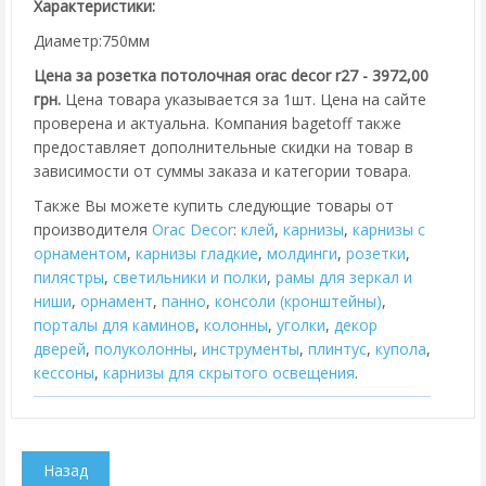
Характеристики:
Диаметр:750мм
Цена за розетка потолочная orac decor r27 - 3972,00
грн.
Цена товара указывается за 1шт. Цена на сайте
проверена и актуальна. Компания bagetoff также
предоставляет дополнительные скидки на товар в
зависимости от суммы заказа и категории товара.
Также Вы можете купить следующие товары от
производителя
Orac Decor
:
клей
,
карнизы
,
карнизы с
орнаментом
,
карнизы гладкие
,
молдинги
,
розетки
,
пилястры
,
cветильники и полки
,
рамы для зеркал и
ниши
,
орнамент
,
панно
,
консоли (кронштейны)
,
порталы для каминов
,
колонны
,
уголки
,
декор
дверей
,
полуколонны
,
инструменты
,
плинтус
,
купола
,
кессоны
,
карнизы для скрытого освещения
.