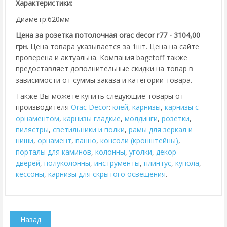
Характеристики:
Диаметр:620мм
Цена за розетка потолочная orac decor r77 - 3104,00
грн.
Цена товара указывается за 1шт. Цена на сайте
проверена и актуальна. Компания bagetoff также
предоставляет дополнительные скидки на товар в
зависимости от суммы заказа и категории товара.
Также Вы можете купить следующие товары от
производителя
Orac Decor
:
клей
,
карнизы
,
карнизы с
орнаментом
,
карнизы гладкие
,
молдинги
,
розетки
,
пилястры
,
cветильники и полки
,
рамы для зеркал и
ниши
,
орнамент
,
панно
,
консоли (кронштейны)
,
порталы для каминов
,
колонны
,
уголки
,
декор
дверей
,
полуколонны
,
инструменты
,
плинтус
,
купола
,
кессоны
,
карнизы для скрытого освещения
.