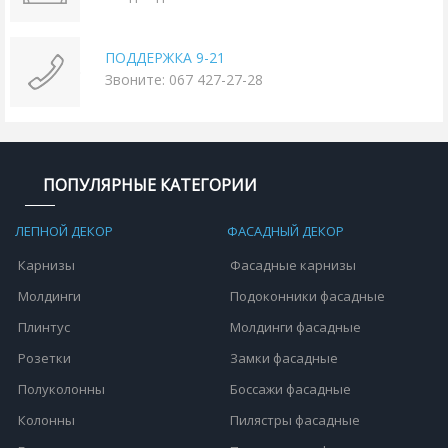
ПОДДЕРЖКА 9-21
Звоните: 067 427-27-28
ПОПУЛЯРНЫЕ КАТЕГОРИИ
ЛЕПНОЙ ДЕКОР
ФАСАДНЫЙ ДЕКОР
Карнизы
Фасадные карнизы
Молдинги
Подоконники фасадные
Плинтус
Молдинги фасадные
Розетки
Замки фасадные
Полуколонны
Боссажи фасадные
Колонны
Пилястры фасадные