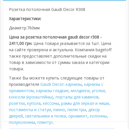
Розетка потолочная Gaudi Decor R308
Характеристики:
Диаметр:760мм
Цена за розетка потолочная gaudi decor r308 -
2411,00 грн.
Цена товара указывается за 1шт. Цена
на сайте проверена и актуальна. Компания bagetoff
также предоставляет дополнительные скидки на
товар в зависимости от суммы заказа и категории
товара.
Также Вы можете купить следующие товары от
производителя
Gaudi Decor
:
карнизы
,
карнизы с
орнаментом
,
карнизы гладкие
,
молдинги
,
уголки
,
консоли (кронштейны)
,
порталы для каминов
,
розетки
,
купола
,
кессоны
,
рамы для зеркал и ниши
,
постаменты и статуи
,
панно
,
пилястры
,
декор
дверей
,
cветильники и полки
,
орнамент
,
колонны
,
полуколонны
,
плинтус
.