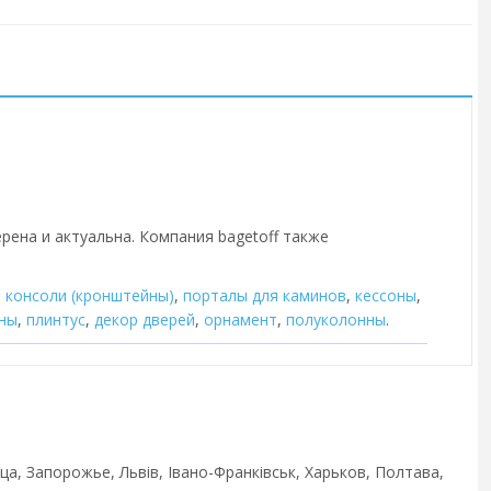
рена и актуальна. Компания bagetoff также
,
консоли (кронштейны)
,
порталы для каминов
,
кессоны
,
ны
,
плинтус
,
декор дверей
,
орнамент
,
полуколонны
.
ца, Запорожье, Львів, Івано-Франківськ, Харьков, Полтава,