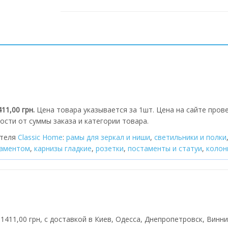
11,00 грн.
Цена товара указывается за 1шт. Цена на сайте прове
ости от суммы заказа и категории товара.
ителя
Classic Home
:
рамы для зеркал и ниши
,
cветильники и полки
наментом
,
карнизы гладкие
,
розетки
,
постаменты и статуи
,
колон
1411,00 грн, с доставкой в Киев, Одесса, Днепропетровск, Винни