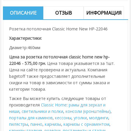
ОПИСАНИЕ
ОТЗЫВ
ИНФОРМАЦИЯ
Розетка потолочная Classic Home New HP-22046
Характеристики:
Диаметр:460мм
Цена за розетка потолочная classic home new hp-
22046 - 575,00 грн.
Цена товара указывается за 1шт.
Цена на сайте проверена и актуальна. Компания
bagetoff также предоставляет дополнительные
скидки на товар в зависимости от суммы заказа и
категории товара.
Также Вы можете купить следующие товары от
производителя
Classic Home
:
рамы для зеркал и
ниши
,
cветильники и полки
,
консоли (кронштейны)
,
порталы для каминов
,
кессоны
,
уголки
,
молдинги
,
пилястры
,
панно
,
карнизы
,
карнизы с орнаментом
,
карнизы гладкие
,
розетки
,
постаменты и статуи
,