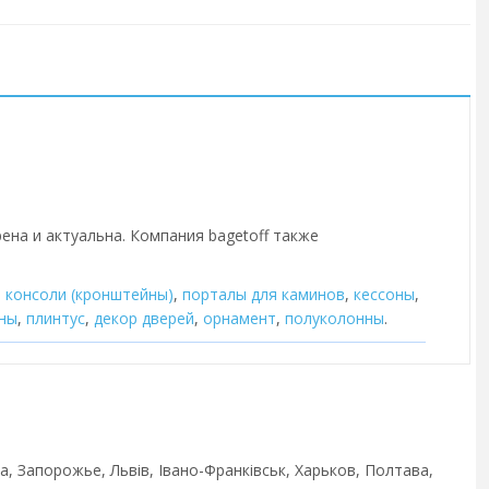
ена и актуальна. Компания bagetoff также
,
консоли (кронштейны)
,
порталы для каминов
,
кессоны
,
ны
,
плинтус
,
декор дверей
,
орнамент
,
полуколонны
.
а, Запорожье, Львів, Івано-Франківськ, Харьков, Полтава,