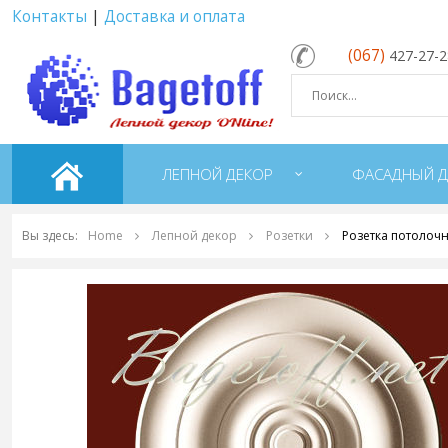
Контакты
|
Доставка и оплата
(067)
427-27-
ЛЕПНОЙ ДЕКОР
ФАСАДНЫЙ Д
Вы здесь:
Home
Лепной декор
Розетки
Розетка потолочн