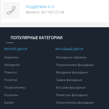
ПОДДЕРЖКА 9-21
Звоните: 067 427-27-28
ПОПУЛЯРНЫЕ КАТЕГОРИИ
ЛЕПНОЙ ДЕКОР
ФАСАДНЫЙ ДЕКОР
Карнизы
Фасадные карнизы
Молдинги
Подоконники фасадные
Плинтус
Молдинги фасадные
Розетки
Замки фасадные
Полуколонны
Боссажи фасадные
Колонны
Пилястры фасадные
Балки
Полуколонны фасадные