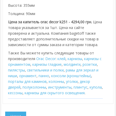
Высота: 355мм
Толщина: 90мм
Цена за капитель orac decor k251 - 4294,00 грн.
Цена
товара указывается за 1шт. Цена на сайте
проверена и актуальна. Компания bagetoff также
предоставляет дополнительные скидки на товар в
зависимости от суммы заказа и категории товара.
Также Вы можете купить следующие товары от
производителя
Orac Decor
:
клей
,
карнизы
,
карнизы с
орнаментом
,
карнизы гладкие
,
молдинги
,
розетки
,
пилястры
,
cветильники и полки
,
рамы для зеркал и
ниши
,
орнамент
,
панно
,
консоли (кронштейны)
,
порталы для каминов
,
колонны
,
уголки
,
декор
дверей
,
полуколонны
,
инструменты
,
плинтус
,
купола
,
кессоны
,
карнизы для скрытого освещения
.