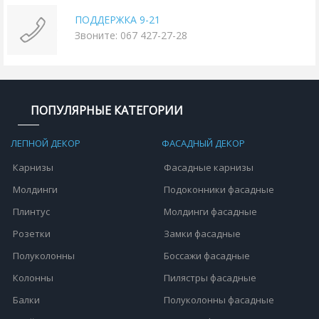
ПОДДЕРЖКА 9-21
Звоните: 067 427-27-28
ПОПУЛЯРНЫЕ КАТЕГОРИИ
ЛЕПНОЙ ДЕКОР
ФАСАДНЫЙ ДЕКОР
Карнизы
Фасадные карнизы
Молдинги
Подоконники фасадные
Плинтус
Молдинги фасадные
Розетки
Замки фасадные
Полуколонны
Боссажи фасадные
Колонны
Пилястры фасадные
Балки
Полуколонны фасадные