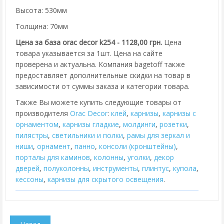
Высота: 530мм
Толщина: 70мм
Цена за база orac decor k254 - 1128,00 грн.
Цена
товара указывается за 1шт. Цена на сайте
проверена и актуальна. Компания bagetoff также
предоставляет дополнительные скидки на товар в
зависимости от суммы заказа и категории товара.
Также Вы можете купить следующие товары от
производителя
Orac Decor
:
клей
,
карнизы
,
карнизы с
орнаментом
,
карнизы гладкие
,
молдинги
,
розетки
,
пилястры
,
cветильники и полки
,
рамы для зеркал и
ниши
,
орнамент
,
панно
,
консоли (кронштейны)
,
порталы для каминов
,
колонны
,
уголки
,
декор
дверей
,
полуколонны
,
инструменты
,
плинтус
,
купола
,
кессоны
,
карнизы для скрытого освещения
.