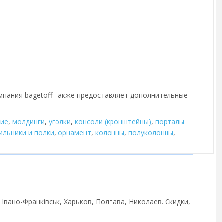
омпания bagetoff также предоставляет дополнительные
кие
,
молдинги
,
уголки
,
консоли (кронштейны)
,
порталы
ильники и полки
,
орнамент
,
колонны
,
полуколонны
,
, Івано-Франківськ, Харьков, Полтава, Николаев. Скидки,