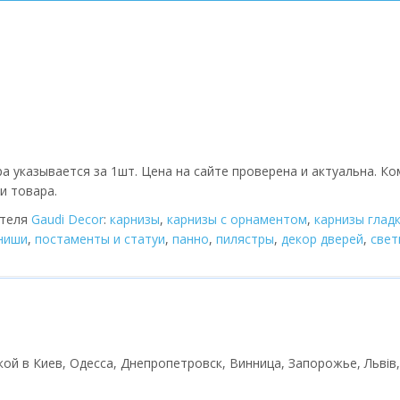
а указывается за 1шт. Цена на сайте проверена и актуальна. К
и товара.
ителя
Gaudi Decor
:
карнизы
,
карнизы с орнаментом
,
карнизы глад
 ниши
,
постаменты и статуи
,
панно
,
пилястры
,
декор дверей
,
cвет
авкой в Киев, Одесса, Днепропетровск, Винница, Запорожье, Львів