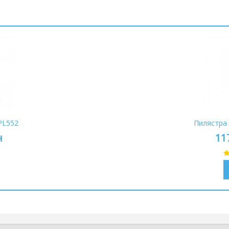
PL552
Пилястра 
н
11