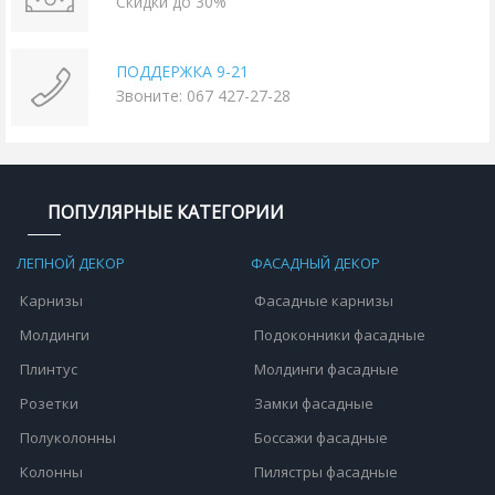
Скидки до 30%
ПОДДЕРЖКА 9-21
Звоните: 067 427-27-28
ПОПУЛЯРНЫЕ КАТЕГОРИИ
ЛЕПНОЙ ДЕКОР
ФАСАДНЫЙ ДЕКОР
Карнизы
Фасадные карнизы
Молдинги
Подоконники фасадные
Плинтус
Молдинги фасадные
Розетки
Замки фасадные
Полуколонны
Боссажи фасадные
Колонны
Пилястры фасадные