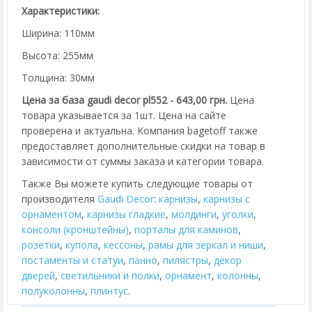
Характеристики:
Ширина: 110мм
Высота: 255мм
Толщина: 30мм
Цена за база gaudi decor pl552 - 643,00 грн.
Цена
товара указывается за 1шт. Цена на сайте
проверена и актуальна. Компания bagetoff также
предоставляет дополнительные скидки на товар в
зависимости от суммы заказа и категории товара.
Также Вы можете купить следующие товары от
производителя
Gaudi Decor
:
карнизы
,
карнизы с
орнаментом
,
карнизы гладкие
,
молдинги
,
уголки
,
консоли (кронштейны)
,
порталы для каминов
,
розетки
,
купола
,
кессоны
,
рамы для зеркал и ниши
,
постаменты и статуи
,
панно
,
пилястры
,
декор
дверей
,
cветильники и полки
,
орнамент
,
колонны
,
полуколонны
,
плинтус
.