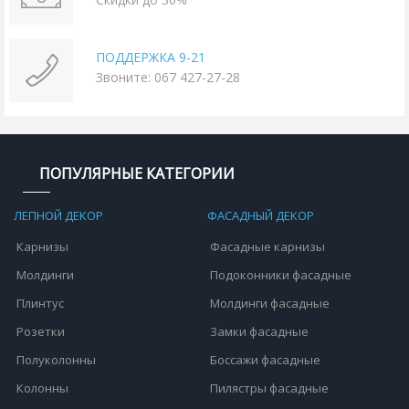
ПОДДЕРЖКА 9-21
Звоните: 067 427-27-28
ПОПУЛЯРНЫЕ КАТЕГОРИИ
ЛЕПНОЙ ДЕКОР
ФАСАДНЫЙ ДЕКОР
Карнизы
Фасадные карнизы
Молдинги
Подоконники фасадные
Плинтус
Молдинги фасадные
Розетки
Замки фасадные
Полуколонны
Боссажи фасадные
Колонны
Пилястры фасадные