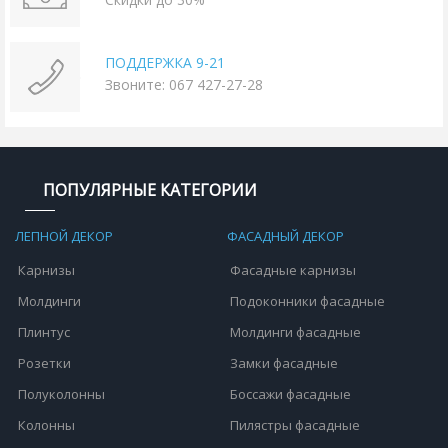
ПОДДЕРЖКА 9-21
Звоните: 067 427-27-28
ПОПУЛЯРНЫЕ КАТЕГОРИИ
ЛЕПНОЙ ДЕКОР
ФАСАДНЫЙ ДЕКОР
Карнизы
Фасадные карнизы
Молдинги
Подоконники фасадные
Плинтус
Молдинги фасадные
Розетки
Замки фасадные
Полуколонны
Боссажи фасадные
Колонны
Пилястры фасадные