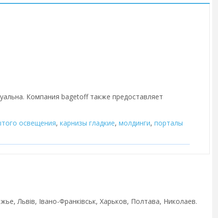
туальна. Компания bagetoff также предоставляет
ытого освещения
,
карнизы гладкие
,
молдинги
,
порталы
ье, Львів, Івано-Франківськ, Харьков, Полтава, Николаев.