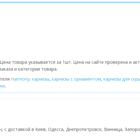
Цена товара указывается за 1шт. Цена на сайте проверена и ак
аказа и категории товара.
ителя
Harmony
:
карнизы
,
карнизы с орнаментом
,
карнизы для скр
тки
.
, с доставкой в Киев, Одесса, Днепропетровск, Винница, Запорож