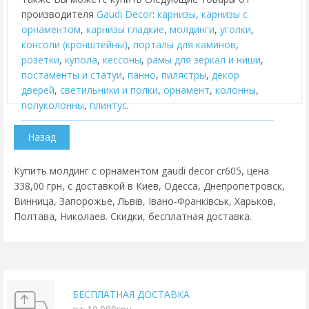
производителя
Gaudi Decor
:
карнизы
,
карнизы с
орнаментом
,
карнизы гладкие
,
молдинги
,
уголки
,
консоли (кронштейны)
,
порталы для каминов
,
розетки
,
купола
,
кессоны
,
рамы для зеркал и ниши
,
постаменты и статуи
,
панно
,
пилястры
,
декор
дверей
,
cветильники и полки
,
орнамент
,
колонны
,
полуколонны
,
плинтус
.
Купить молдинг с орнаментом gaudi decor cr605, цена
338,00 грн, с доставкой в Киев, Одесса, Днепропетровск,
Винница, Запорожье, Львів, Івано-Франківськ, Харьков,
Полтава, Николаев. Скидки, бесплатная доставка.
БЕСПЛАТНАЯ ДОСТАВКА