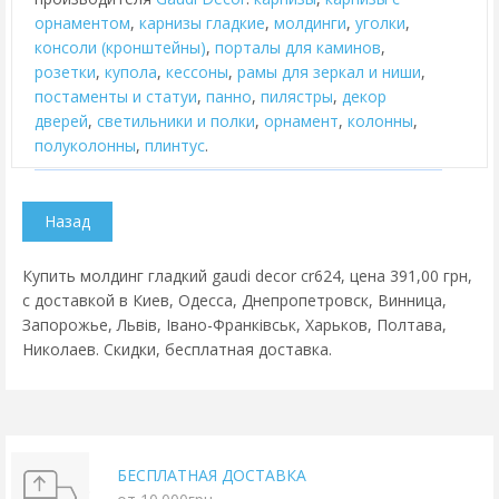
орнаментом
,
карнизы гладкие
,
молдинги
,
уголки
,
консоли (кронштейны)
,
порталы для каминов
,
розетки
,
купола
,
кессоны
,
рамы для зеркал и ниши
,
постаменты и статуи
,
панно
,
пилястры
,
декор
дверей
,
cветильники и полки
,
орнамент
,
колонны
,
полуколонны
,
плинтус
.
Купить молдинг гладкий gaudi decor cr624, цена 391,00 грн,
с доставкой в Киев, Одесса, Днепропетровск, Винница,
Запорожье, Львів, Івано-Франківськ, Харьков, Полтава,
Николаев. Скидки, бесплатная доставка.
БЕСПЛАТНАЯ ДОСТАВКА