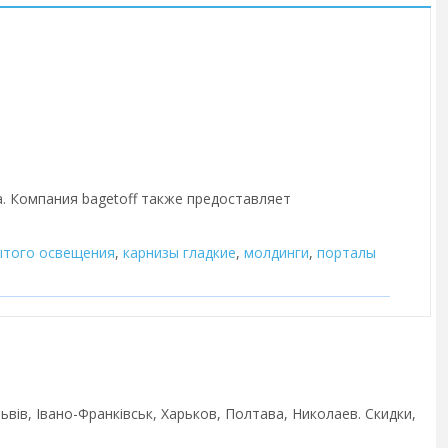
а. Компания bagetoff также предоставляет
ытого освещения
,
карнизы гладкие
,
молдинги
,
порталы
вів, Івано-Франківськ, Харьков, Полтава, Николаев. Скидки,