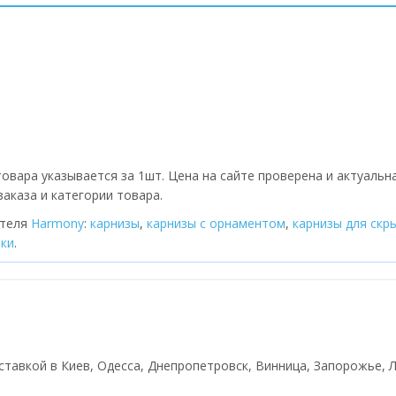
овара указывается за 1шт. Цена на сайте проверена и актуальн
аказа и категории товара.
ителя
Harmony
:
карнизы
,
карнизы с орнаментом
,
карнизы для скр
тки
.
ставкой в Киев, Одесса, Днепропетровск, Винница, Запорожье, Ль