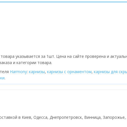
товара указывается за 1шт. Цена на сайте проверена и актуаль
аказа и категории товара.
ителя
Harmony
:
карнизы
,
карнизы с орнаментом
,
карнизы для скр
тки
.
оставкой в Киев, Одесса, Днепропетровск, Винница, Запорожье, Л