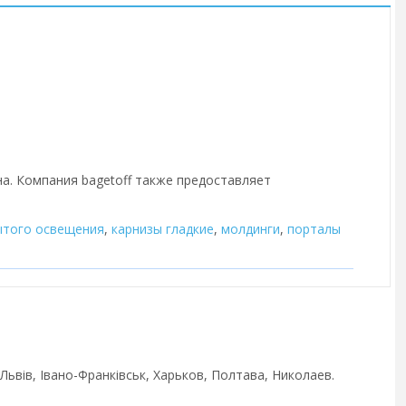
на. Компания bagetoff также предоставляет
ытого освещения
,
карнизы гладкие
,
молдинги
,
порталы
ьвів, Івано-Франківськ, Харьков, Полтава, Николаев.