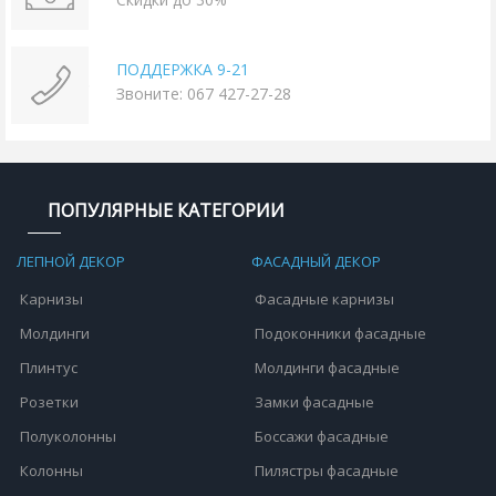
ПОДДЕРЖКА 9-21
Звоните: 067 427-27-28
ПОПУЛЯРНЫЕ КАТЕГОРИИ
ЛЕПНОЙ ДЕКОР
ФАСАДНЫЙ ДЕКОР
Карнизы
Фасадные карнизы
Молдинги
Подоконники фасадные
Плинтус
Молдинги фасадные
Розетки
Замки фасадные
Полуколонны
Боссажи фасадные
Колонны
Пилястры фасадные