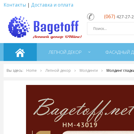
Контакты
|
Доставка и оплата
(067)
427-27-
ЛЕПНОЙ ДЕКОР
ФАСАДНЫЙ Д
Вы здесь:
Home
Лепной декор
Молдинги
Молдинг гладк