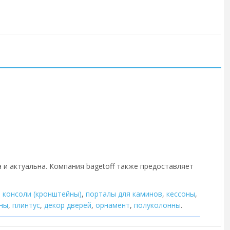
 и актуальна. Компания bagetoff также предоставляет
,
консоли (кронштейны)
,
порталы для каминов
,
кессоны
,
ны
,
плинтус
,
декор дверей
,
орнамент
,
полуколонны
.