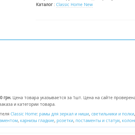
Каталог
:
Classic Home New
0 грн.
Цена товара указывается за 1шт. Цена на сайте проверена
аказа и категории товара.
ителя
Classic Home
:
рамы для зеркал и ниши
,
cветильники и полки
наментом
,
карнизы гладкие
,
розетки
,
постаменты и статуи
,
колон