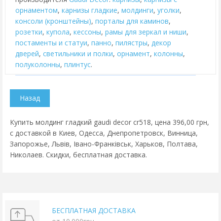
орнаментом
,
карнизы гладкие
,
молдинги
,
уголки
,
консоли (кронштейны)
,
порталы для каминов
,
розетки
,
купола
,
кессоны
,
рамы для зеркал и ниши
,
постаменты и статуи
,
панно
,
пилястры
,
декор
дверей
,
cветильники и полки
,
орнамент
,
колонны
,
полуколонны
,
плинтус
.
Купить молдинг гладкий gaudi decor cr518, цена 396,00 грн,
с доставкой в Киев, Одесса, Днепропетровск, Винница,
Запорожье, Львів, Івано-Франківськ, Харьков, Полтава,
Николаев. Скидки, бесплатная доставка.
БЕСПЛАТНАЯ ДОСТАВКА