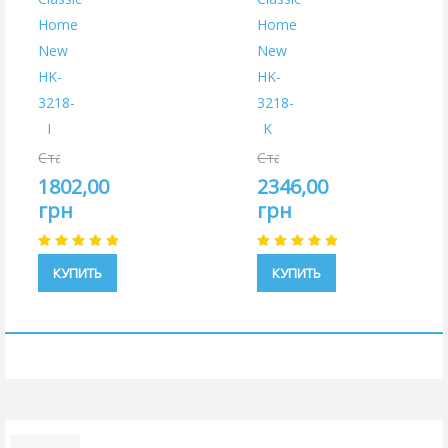
Home
Home
New
New
HK-
HK-
3218-
3218-
I
K
Старая
Старая
цена:
цена:
1802,00
2346,00
2120,00
2760,00
грн
грн
грн
грн
КУПИТЬ
КУПИТЬ