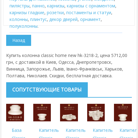
пилястры
,
панно
,
карнизы
,
карнизы с орнаментом
,
карнизы гладкие
,
розетки
,
постаменты и статуи
,
колонны
,
плинтус
,
декор дверей
,
орнамент
,
полуколонны
.
Купить колонна classic home new hk-3218-2, цена 5712,00
грн, с доставкой в Киев, Одесса, Днепропетровск,
Винница, Запорожье, Львів, Івано-Франківськ, Харьков,
Полтава, Николаев. Скидки, бесплатная доставка.
СОПУТСТВУЮЩИЕ ТОВАРЫ
База
Капитель
Капитель
Капитель
Капител