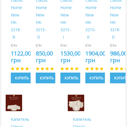
Classic
Classic
Classic
Classic
Classic
Home
Home
Home
Home
Home
New
New
New
New
New
HK-
HK-
HK-
HK-
HK-
3218-
3215-
3215-
3215-
3218-
B
D
I
K
D
Старая
Старая
Старая
Старая
Старая
цена:
цена:
цена:
цена:
цена:
1122,00
850,00
1530,00
1904,00
986,0
1320,00
1000,00
1800,00
2240,00
1160,00
грн
грн
грн
грн
грн
грн
грн
грн
грн
грн
КУПИТЬ
КУПИТЬ
КУПИТЬ
КУПИТЬ
КУПИТ
Капитель
Капитель
Classic
Classic