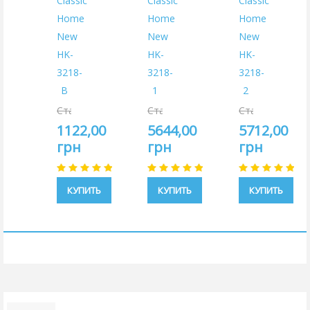
Classic
Classic
Classic
Home
Home
Home
New
New
New
HK-
HK-
HK-
3218-
3218-
3218-
B
1
2
Старая
Старая
Старая
цена:
цена:
цена:
1122,00
5644,00
5712,00
1320,00
6640,00
6720,00
грн
грн
грн
грн
грн
грн
КУПИТЬ
КУПИТЬ
КУПИТЬ