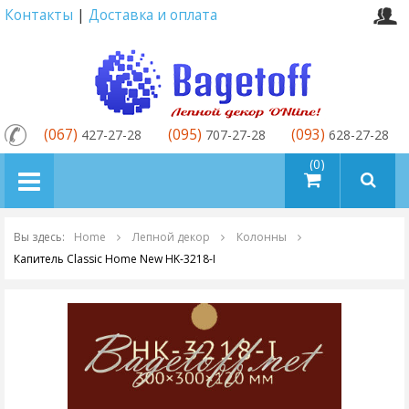
Контакты
|
Доставка и оплата
(067)
(095)
(093)
427-27-28
707-27-28
628-27-28
товаров (0)
Вы здесь:
Home
Лепной декор
Колонны
Капитель Classic Home New HK-3218-I