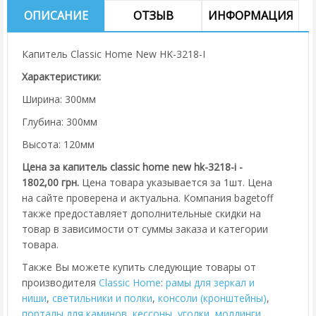
ОПИСАНИЕ
ОТЗЫВ
ИНФОРМАЦИЯ
Капитель Classic Home New HK-3218-I
Характеристики:
Ширина: 300мм
Глубина: 300мм
Высота: 120мм
Цена за капитель classic home new hk-3218-i -
1802,00 грн.
Цена товара указывается за 1шт. Цена
на сайте проверена и актуальна. Компания bagetoff
также предоставляет дополнительные скидки на
товар в зависимости от суммы заказа и категории
товара.
Также Вы можете купить следующие товары от
производителя
Classic Home
:
рамы для зеркал и
ниши
,
cветильники и полки
,
консоли (кронштейны)
,
порталы для каминов
,
кессоны
,
уголки
,
молдинги
,