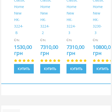
Classic
Classic
Classic
Classic
Home
Home
Home
Home
New
New
New
New
HK-
HK-
HK-
HK-
3224-
3224-
3224-
3230-
B
2
3
3
Старая
Старая
Старая
Старая
цена:
цена:
цена:
цена:
1530,00
7310,00
7310,00
10800,0
1800,00
8600,00
8600,00
12000,00
грн
грн
грн
грн
грн
грн
грн
грн
КУПИТЬ
КУПИТЬ
КУПИТЬ
КУПИТЬ