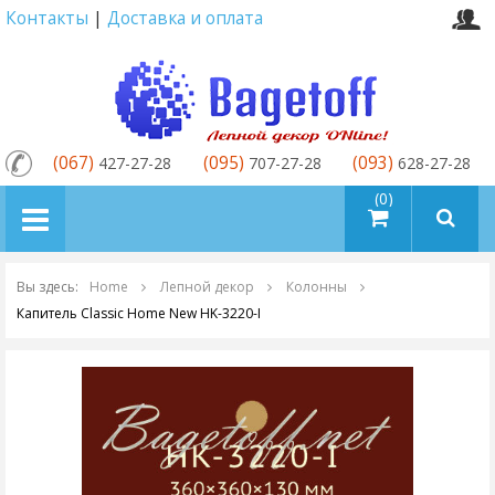
Контакты
|
Доставка и оплата
(067)
(095)
(093)
427-27-28
707-27-28
628-27-28
товаров (0)
Вы здесь:
Home
Лепной декор
Колонны
Капитель Classic Home New HK-3220-I