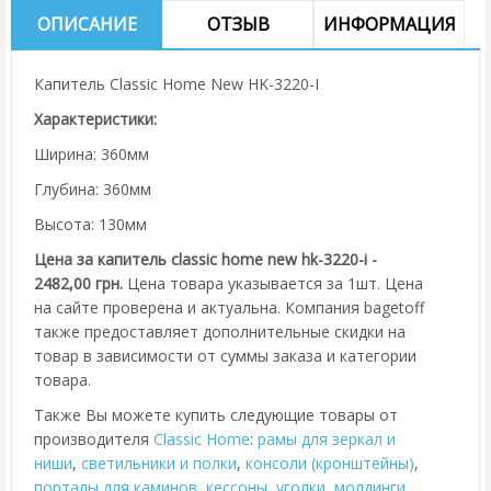
ОПИСАНИЕ
ОТЗЫВ
ИНФОРМАЦИЯ
Капитель Classic Home New HK-3220-I
Характеристики:
Ширина: 360мм
Глубина: 360мм
Высота: 130мм
Цена за капитель classic home new hk-3220-i -
2482,00 грн.
Цена товара указывается за 1шт. Цена
на сайте проверена и актуальна. Компания bagetoff
также предоставляет дополнительные скидки на
товар в зависимости от суммы заказа и категории
товара.
Также Вы можете купить следующие товары от
производителя
Classic Home
:
рамы для зеркал и
ниши
,
cветильники и полки
,
консоли (кронштейны)
,
порталы для каминов
,
кессоны
,
уголки
,
молдинги
,