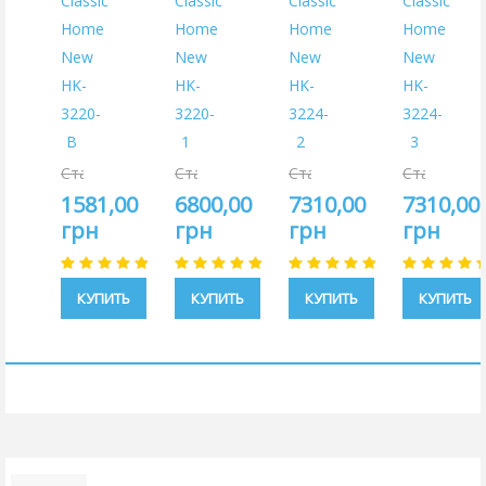
Classic
Classic
Classic
Classic
Home
Home
Home
Home
New
New
New
New
HK-
HK-
HK-
HK-
3220-
3220-
3224-
3224-
B
1
2
3
Старая
Старая
Старая
Старая
цена:
цена:
цена:
цена:
1581,00
6800,00
7310,00
7310,00
1860,00
8000,00
8600,00
8600,00
грн
грн
грн
грн
грн
грн
грн
грн
КУПИТЬ
КУПИТЬ
КУПИТЬ
КУПИТЬ