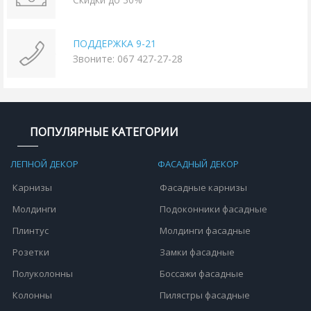
ПОДДЕРЖКА 9-21
Звоните: 067 427-27-28
ПОПУЛЯРНЫЕ КАТЕГОРИИ
ЛЕПНОЙ ДЕКОР
ФАСАДНЫЙ ДЕКОР
Карнизы
Фасадные карнизы
Молдинги
Подоконники фасадные
Плинтус
Молдинги фасадные
Розетки
Замки фасадные
Полуколонны
Боссажи фасадные
Колонны
Пилястры фасадные