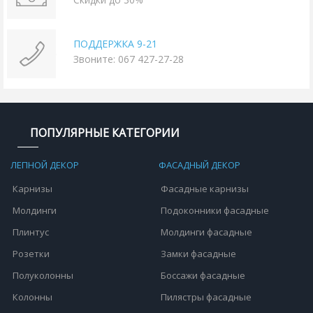
ПОДДЕРЖКА 9-21
Звоните: 067 427-27-28
ПОПУЛЯРНЫЕ КАТЕГОРИИ
ЛЕПНОЙ ДЕКОР
ФАСАДНЫЙ ДЕКОР
Карнизы
Фасадные карнизы
Молдинги
Подоконники фасадные
Плинтус
Молдинги фасадные
Розетки
Замки фасадные
Полуколонны
Боссажи фасадные
Колонны
Пилястры фасадные