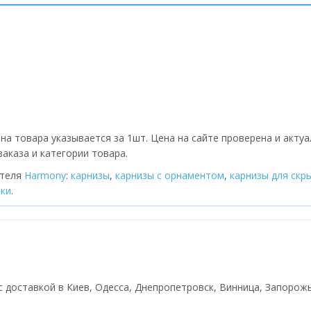
на товара указывается за 1шт. Цена на сайте проверена и актуа
аказа и категории товара.
ителя
Harmony
:
карнизы
,
карнизы с орнаментом
,
карнизы для скр
тки
.
с доставкой в Киев, Одесса, Днепропетровск, Винница, Запорожье