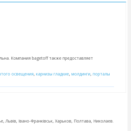
льна. Компания bagetoff также предоставляет
ытого освещения
,
карнизы гладкие
,
молдинги
,
порталы
, Львів, Івано-Франківськ, Харьков, Полтава, Николаев.