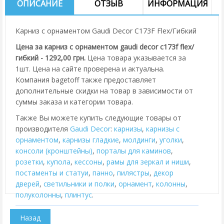
ОПИСАНИЕ
ОТЗЫВ
ИНФОРМАЦИЯ
Карниз с орнаментом Gaudi Decor C173F Flex/Гибкий
Цена за карниз с орнаментом gaudi decor c173f flex/
гибкий - 1292,00 грн.
Цена товара указывается за
1шт. Цена на сайте проверена и актуальна.
Компания bagetoff также предоставляет
дополнительные скидки на товар в зависимости от
суммы заказа и категории товара.
Также Вы можете купить следующие товары от
производителя
Gaudi Decor
:
карнизы
,
карнизы с
орнаментом
,
карнизы гладкие
,
молдинги
,
уголки
,
консоли (кронштейны)
,
порталы для каминов
,
розетки
,
купола
,
кессоны
,
рамы для зеркал и ниши
,
постаменты и статуи
,
панно
,
пилястры
,
декор
дверей
,
cветильники и полки
,
орнамент
,
колонны
,
полуколонны
,
плинтус
.