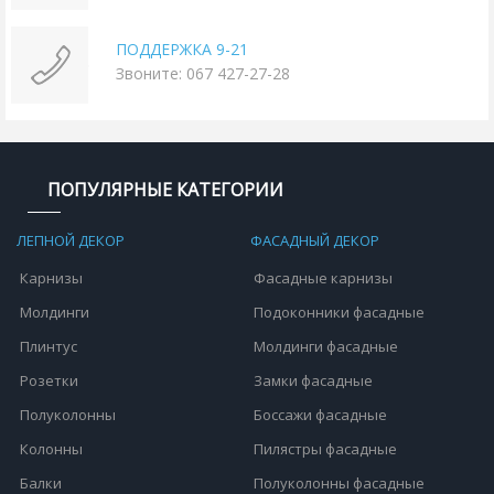
ПОДДЕРЖКА 9-21
Звоните: 067 427-27-28
ПОПУЛЯРНЫЕ КАТЕГОРИИ
ЛЕПНОЙ ДЕКОР
ФАСАДНЫЙ ДЕКОР
Карнизы
Фасадные карнизы
Молдинги
Подоконники фасадные
Плинтус
Молдинги фасадные
Розетки
Замки фасадные
Полуколонны
Боссажи фасадные
Колонны
Пилястры фасадные
Балки
Полуколонны фасадные